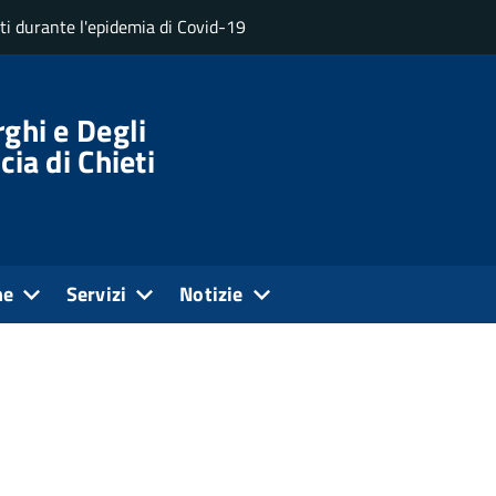
uti durante l'epidemia di Covid-19
ghi e Degli
cia di Chieti
ne
Servizi
Notizie