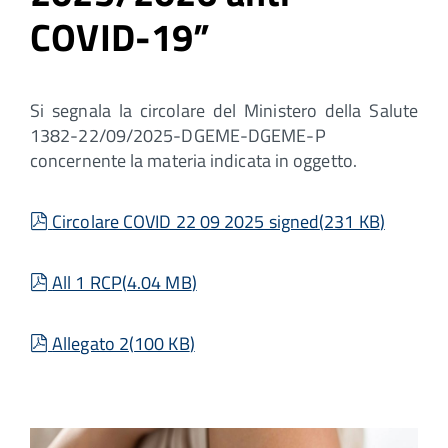
COVID-19”
Si segnala la circolare del Ministero della Salute
1382-22/09/2025-DGEME-DGEME-P
concernente la materia indicata in oggetto.
pdf
Circolare COVID 22 09 2025 signed
(
231 KB
)
pdf
All 1 RCP
(
4.04 MB
)
pdf
Allegato 2
(
100 KB
)