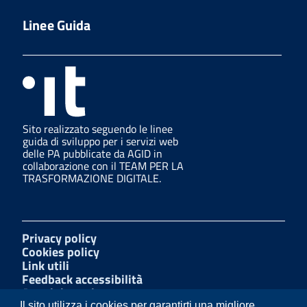
Linee Guida
Sito realizzato seguendo le linee
guida di sviluppo per i servizi web
delle PA pubblicate da AGID in
collaborazione con il TEAM PER LA
TRASFORMAZIONE DIGITALE.
Privacy policy
Cookies policy
Link utili
Feedback accessibilità
Amministrazione trasparente
W3C Css
Il sito utilizza i cookies per garantirti una migliore